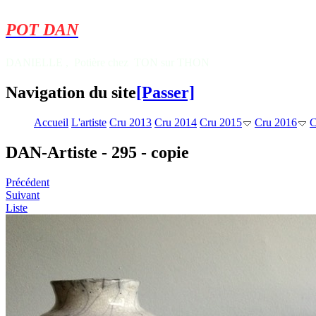
POT DAN
DANIELLE , Potière chez TON sur THON
Navigation du site
[Passer]
Accueil
L'artiste
Cru 2013
Cru 2014
Cru 2015
Cru 2016
C
DAN-Artiste - 295 - copie
Précédent
Suivant
Liste